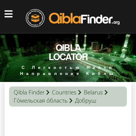
QIBLA
LOCATOR
С Легкостью Найти
Направление Киблы
Qibla Finder
Countries
Belarus
Го́мельская о́бласть
Добруш