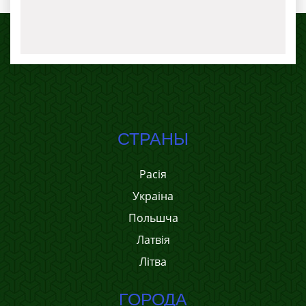
СТРАНЫ
Расія
Украіна
Польшча
Латвія
Літва
ГОРОДА