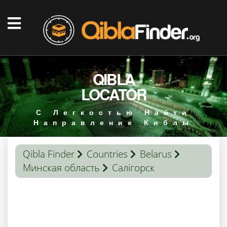
QIBLA
LOCATOR
С Легкостью Найти
Направление Киблы
Qibla Finder
Countries
Belarus
Минская область
Салігорск