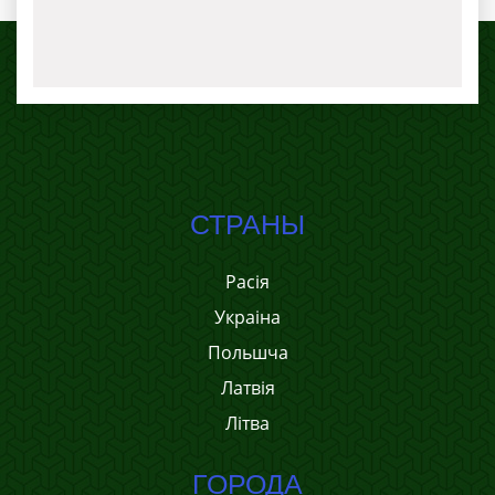
СТРАНЫ
Расія
Украіна
Польшча
Латвія
Літва
ГОРОДА