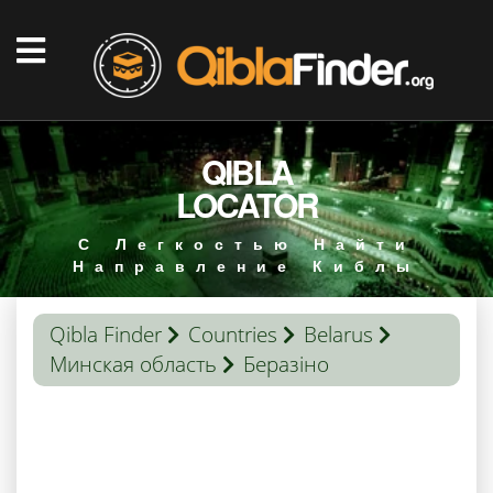
QIBLA
LOCATOR
С Легкостью Найти
Направление Киблы
Qibla Finder
Countries
Belarus
Минская область
Беразіно