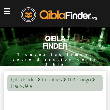
QIBLA
FINDER
Trouvez facilement
votre direction de la
Qibla
Qibla Finder
Countries
D.R. Congo
Haut-Uélé