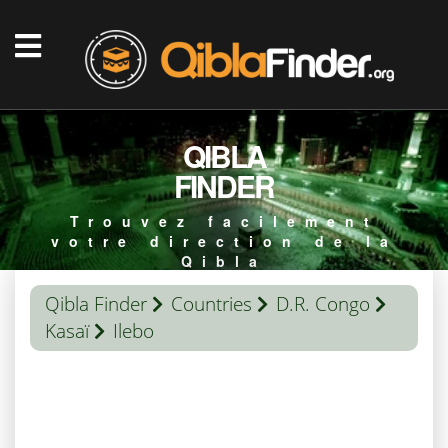
QIBLA
FINDER
Trouvez facilement
votre direction de la
Qibla
Qibla Finder
Countries
D.R. Congo
Kasaï
Ilebo