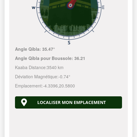
Angle Qibla:
35.47°
Angle Qibla pour Boussole:
36.21
Kaaba Distance:
3540 km
Déviation Magnétique:
-0.74°
Emplacement:
-4.3396
,
20.5800
LOCALISER MON EMPLACEMENT