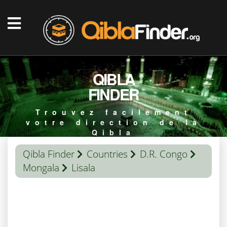
QIBLA
FINDER
Trouvez facilement
votre direction de la
Qibla
Qibla Finder
Countries
D.R. Congo
Mongala
Lisala