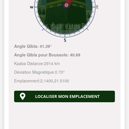
Angle Qibla:
41.39°
Angle Qibla pour Boussole:
40.69
Kaaba Distance:
2914 km
Déviation Magnétique:
0.70°
Emplacement:
2.1400
,
21.5100
LOCALISER MON EMPLACEMENT