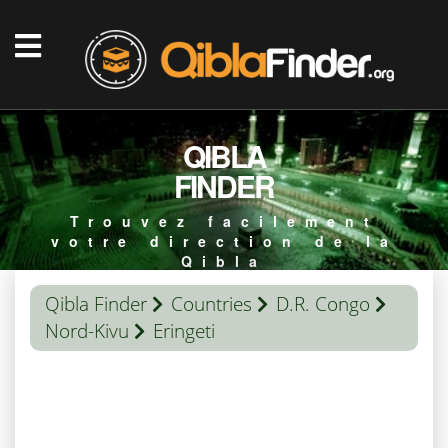
QIBLA
FINDER
Trouvez facilement
votre direction de la
Qibla
Qibla Finder
Countries
D.R. Congo
Nord-Kivu
Eringeti