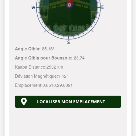
Angle Qibla:
25.16°
Angle Qibla pour Boussole:
23.74
Kaaba Distance:
2532 km
Déviation Magnétique:
1.42°
Emplacement:
0.8510
,
29.6091
LOCALISER MON EMPLACEMENT