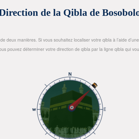
Direction de la Qibla de Bosobol
de deux manières. Si vous souhaitez localiser votre qibla à l’aide d’une bo
 pouvez déterminer votre direction de qibla par la ligne qibla qui vous