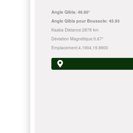
Angle Qibla:
46.60°
Angle Qibla pour Boussole:
45.93
Kaaba Distance:
2878 km
Déviation Magnétique:
0.67°
Emplacement:
4.1904
,
19.8800