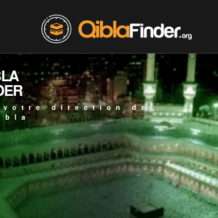
BLA
DER
 votre direction de
ibla