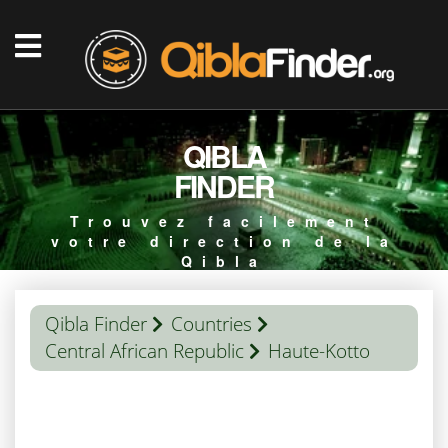
QIBLA
FINDER
Trouvez facilement
votre direction de la
Qibla
Qibla Finder
Countries
Central African Republic
Haute-Kotto