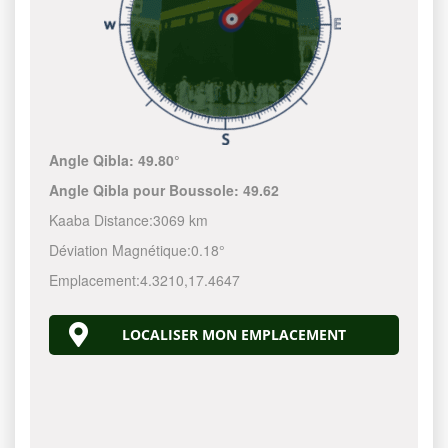
Angle Qibla:
49.80°
Angle Qibla pour Boussole:
49.62
Kaaba Distance:
3069 km
Déviation Magnétique:
0.18°
Emplacement:
4.3210
,
17.4647
LOCALISER MON EMPLACEMENT