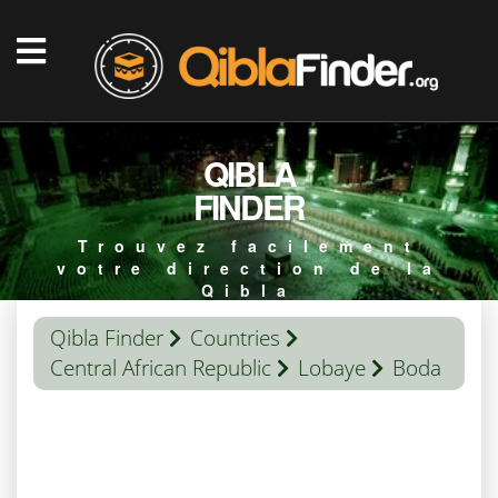
QIBLA
FINDER
Trouvez facilement
votre direction de la
Qibla
Qibla Finder
Countries
Central African Republic
Lobaye
Boda