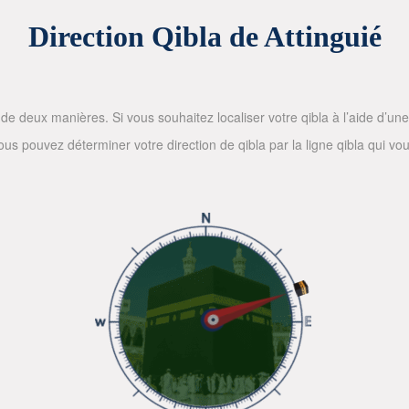
Direction Qibla de Attinguié
de deux manières. Si vous souhaitez localiser votre qibla à l’aide d’une bo
 pouvez déterminer votre direction de qibla par la ligne qibla qui vous