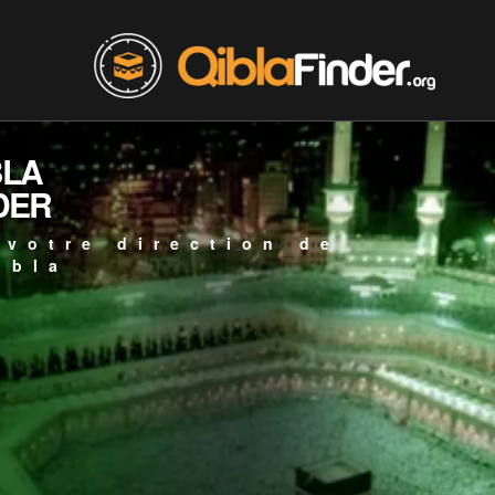
BLA
DER
 votre direction de
ibla