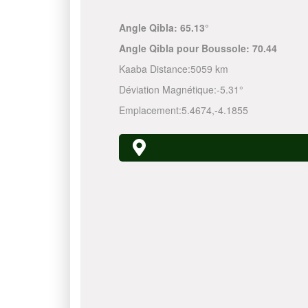
Angle Qibla:
65.13°
Angle Qibla pour Boussole:
70.44
Kaaba Distance:
5059 km
Déviation Magnétique:
-5.31°
Emplacement:
5.4674
,
-4.1855