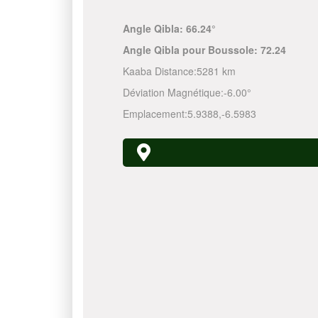
Angle Qibla:
66.24°
Angle Qibla pour Boussole:
72.24
Kaaba Distance:
5281 km
Déviation Magnétique:
-6.00°
Emplacement:
5.9388
,
-6.5983