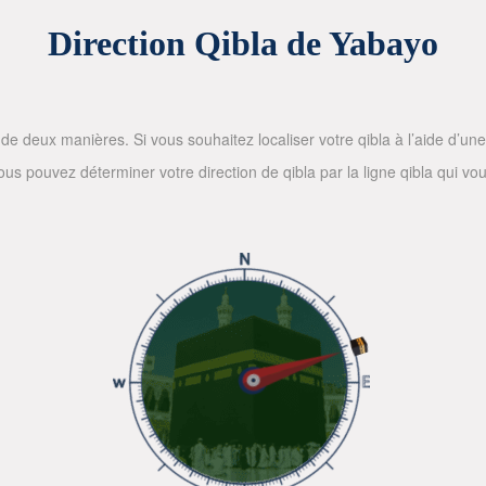
Direction Qibla de Yabayo
de deux manières. Si vous souhaitez localiser votre qibla à l’aide d’une bo
 pouvez déterminer votre direction de qibla par la ligne qibla qui vous