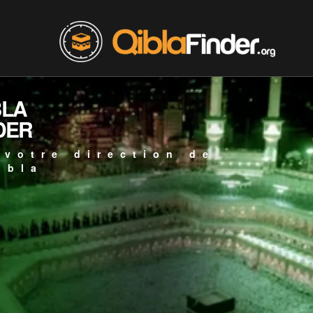
BLA
DER
 votre direction de
ibla