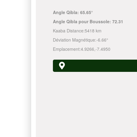
Angle Qibla:
65.65°
Angle Qibla pour Boussole:
72.31
Kaaba Distance:
5418 km
Déviation Magnétique:
-6.66°
Emplacement:
4.9266
,
-7.4950