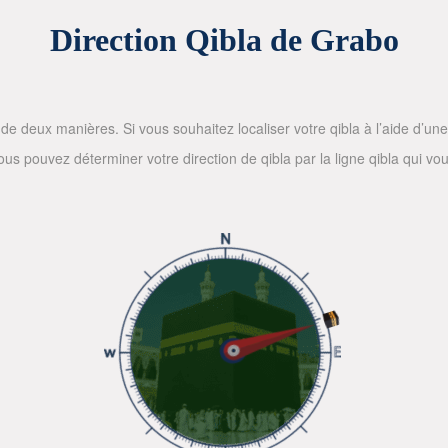
Direction Qibla de Grabo
de deux manières. Si vous souhaitez localiser votre qibla à l’aide d’une bo
 pouvez déterminer votre direction de qibla par la ligne qibla qui vous