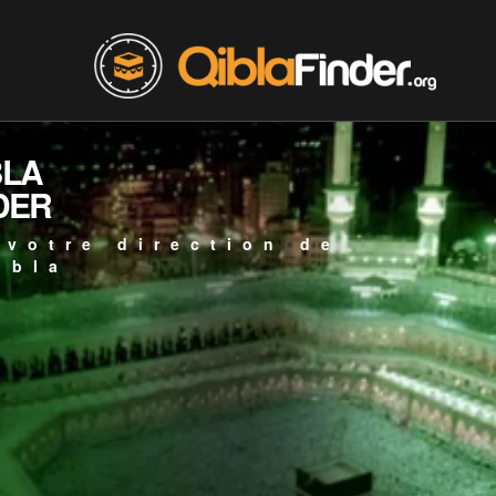
BLA
DER
 votre direction de
ibla