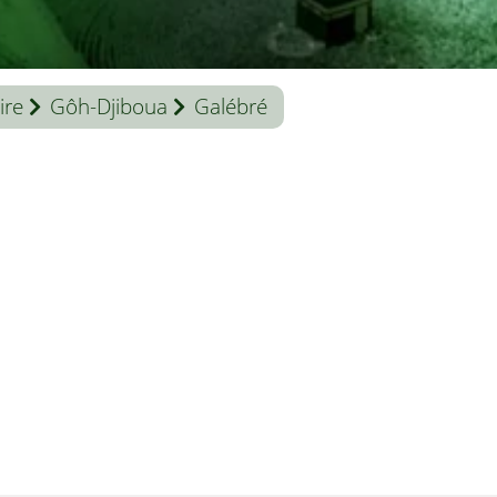
ire
Gôh-Djiboua
Galébré