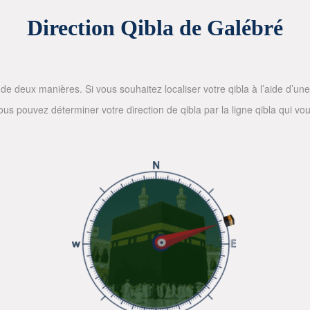
Direction Qibla de Galébré
de deux manières. Si vous souhaitez localiser votre qibla à l’aide d’une bo
 pouvez déterminer votre direction de qibla par la ligne qibla qui vous