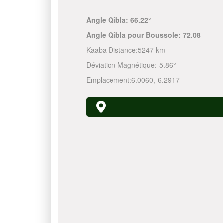
Angle Qibla:
66.22°
Angle Qibla pour Boussole:
72.08
Kaaba Distance:
5247 km
Déviation Magnétique:
-5.86°
Emplacement:
6.0060
,
-6.2917