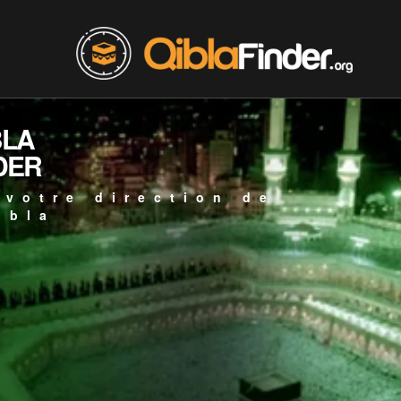
BLA
DER
 votre direction de
ibla