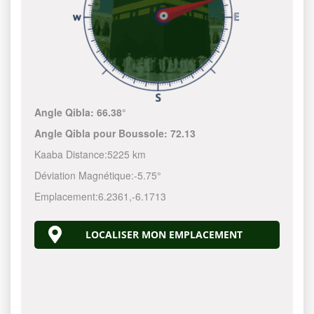
Angle Qibla:
66.38°
Angle Qibla pour Boussole:
72.13
Kaaba Distance:
5225 km
Déviation Magnétique:
-5.75°
Emplacement:
6.2361
,
-6.1713
LOCALISER MON EMPLACEMENT