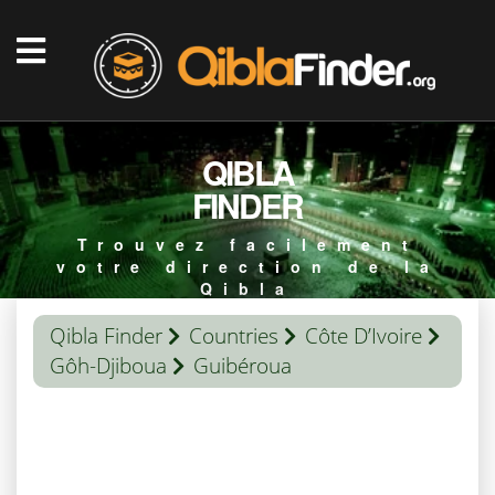
QIBLA
FINDER
Trouvez facilement
votre direction de la
Qibla
Qibla Finder
Countries
Côte D’Ivoire
Gôh-Djiboua
Guibéroua