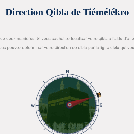
Direction Qibla de Tiémélékro
de deux manières. Si vous souhaitez localiser votre qibla à l’aide d’une bo
 pouvez déterminer votre direction de qibla par la ligne qibla qui vous