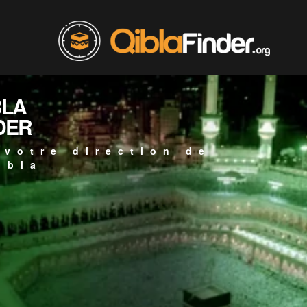
BLA
DER
 votre direction de
ibla