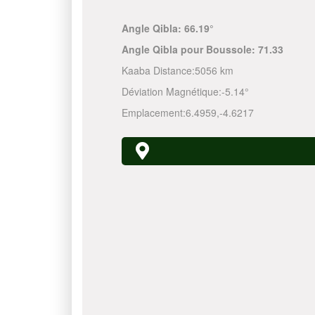
Angle Qibla:
66.19°
Angle Qibla pour Boussole:
71.33
Kaaba Distance:
5056 km
Déviation Magnétique:
-5.14°
Emplacement:
6.4959
,
-4.6217