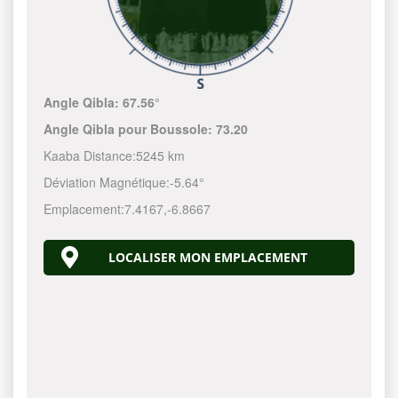
Angle Qibla:
67.56°
Angle Qibla pour Boussole:
73.20
Kaaba Distance:
5245 km
Déviation Magnétique:
-5.64°
Emplacement:
7.4167
,
-6.8667
LOCALISER MON EMPLACEMENT