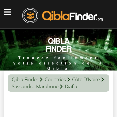
QIBLA
FINDER
Trouvez facilement
votre direction de la
Qibla
Qibla Finder
Countries
Côte D’Ivoire
Sassandra-Marahoué
Diafla