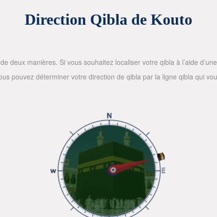
Direction Qibla de Kouto
de deux manières. Si vous souhaitez localiser votre qibla à l’aide d’une bo
 pouvez déterminer votre direction de qibla par la ligne qibla qui vous