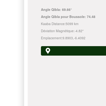
Angle Qibla:
69.66°
Angle Qibla pour Boussole:
74.48
Kaaba Distance:
5099 km
Déviation Magnétique:
-4.82°
Emplacement:
9.8903
,
-6.4092