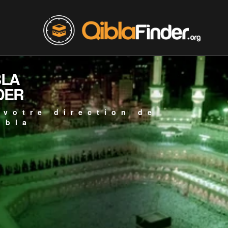
BLA
DER
 votre direction de
ibla