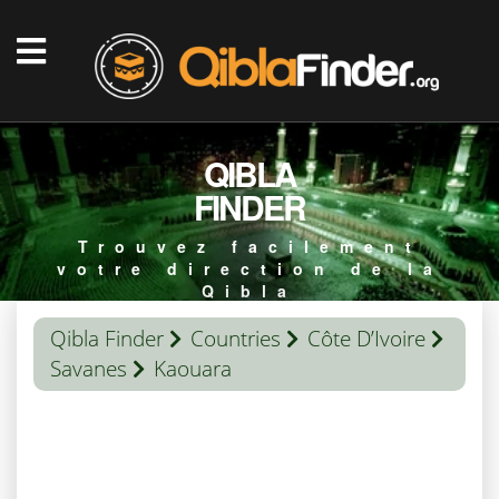
QIBLA
FINDER
Trouvez facilement
votre direction de la
Qibla
Qibla Finder
Countries
Côte D’Ivoire
Savanes
Kaouara