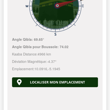
Angle Qibla:
69.65°
Angle Qibla pour Boussole:
74.02
Kaaba Distance:
4966 km
Déviation Magnétique:
-4.37°
Emplacement:
10.0916
,
-5.1945
LOCALISER MON EMPLACEMENT