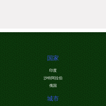
国家
印度
沙特阿拉伯
俄国
城市