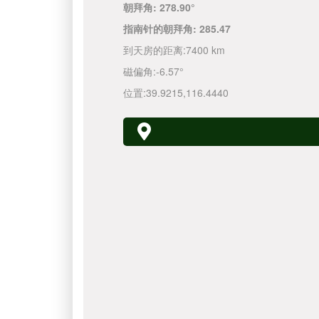
朝拜角:
278.90°
指南针的朝拜角:
285.47
到天房的距离:
7400 km
磁偏角:
-6.57°
位置:
39.9215
,
116.4440