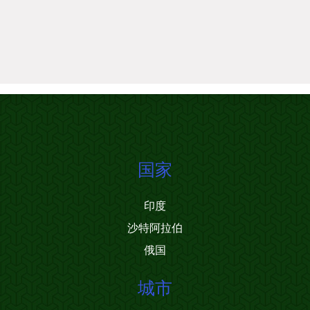
国家
印度
沙特阿拉伯
俄国
城市