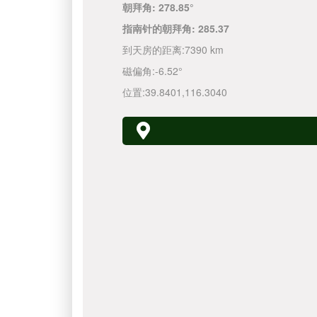
朝拜角:
278.85°
指南针的朝拜角:
285.37
到天房的距离:
7390 km
磁偏角:
-6.52°
位置:
39.8401
,
116.3040