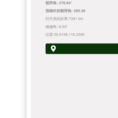
朝拜角:
278.84°
指南针的朝拜角:
285.38
到天房的距离:
7391 km
磁偏角:
-6.54°
位置:
39.9168
,
116.3390