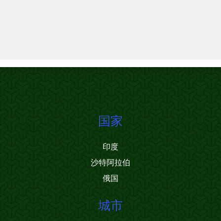
国家
印度
沙特阿拉伯
俄国
城市