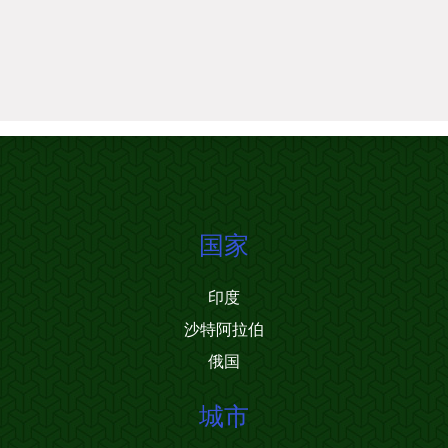
国家
印度
沙特阿拉伯
俄国
城市