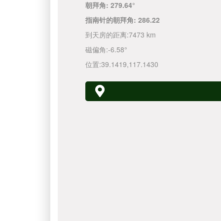
朝拜角:
279.64°
指南针的朝拜角:
286.22
到天房的距离:
7473 km
磁偏角:
-6.58°
位置:
39.1419
,
117.1430