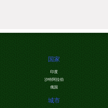
国家
印度
沙特阿拉伯
俄国
城市