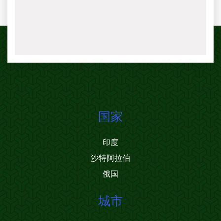
国家
印度
沙特阿拉伯
俄国
城市