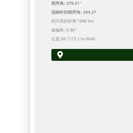
朝拜角:
278.51°
指南针的朝拜角:
284.37
到天房的距离:
7286 km
磁偏角:
-5.86°
位置:
38.7173
,
114.8640