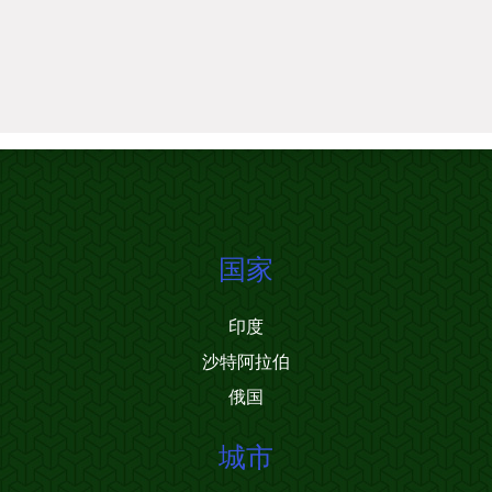
国家
印度
沙特阿拉伯
俄国
城市