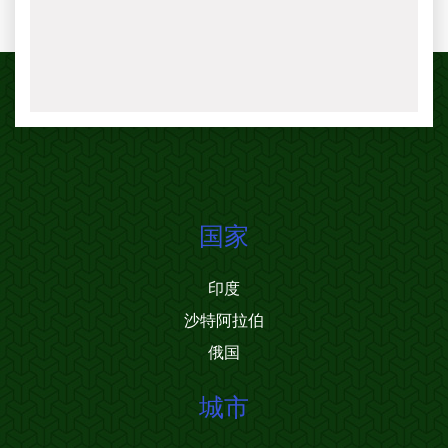
国家
印度
沙特阿拉伯
俄国
城市