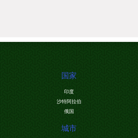
国家
印度
沙特阿拉伯
俄国
城市