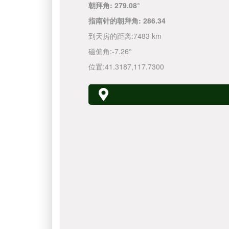
朝拜角:
279.08°
指南针的朝拜角:
286.34
到天房的距离:
7483 km
磁偏角:
-7.26°
位置:
41.3187
,
117.7300