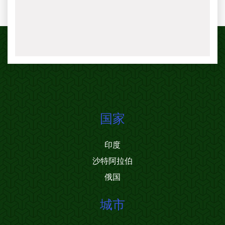
国家
印度
沙特阿拉伯
俄国
城市