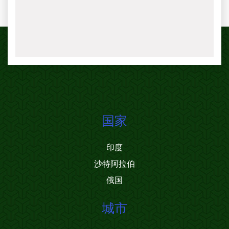
国家
印度
沙特阿拉伯
俄国
城市