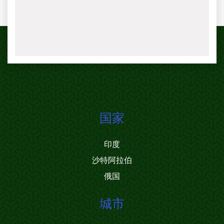
国家
印度
沙特阿拉伯
俄国
城市