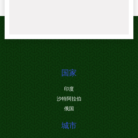
国家
印度
沙特阿拉伯
俄国
城市