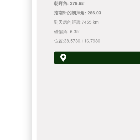
朝拜角:
279.68°
指南针的朝拜角:
286.03
到天房的距离:
7455 km
磁偏角:
-6.35°
位置:
38.5730
,
116.7980