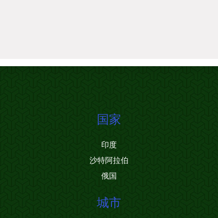
国家
印度
沙特阿拉伯
俄国
城市