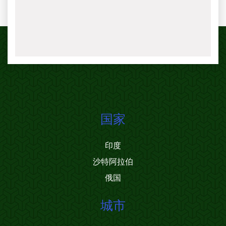
国家
印度
沙特阿拉伯
俄国
城市