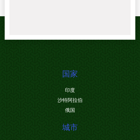
国家
印度
沙特阿拉伯
俄国
城市