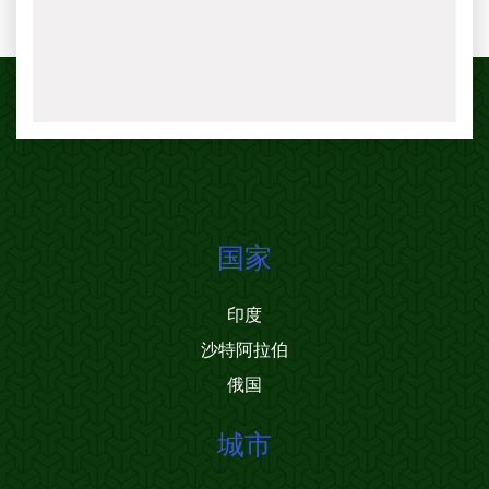
国家
印度
沙特阿拉伯
俄国
城市