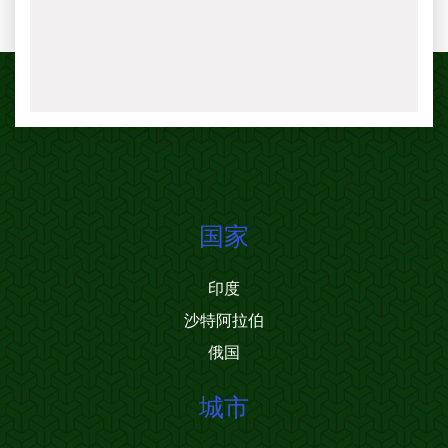
国家
印度
沙特阿拉伯
俄国
城市