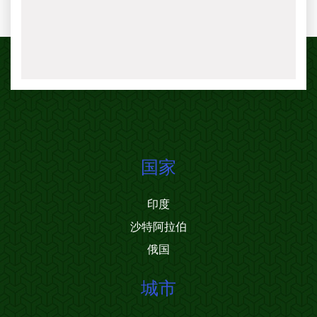
国家
印度
沙特阿拉伯
俄国
城市