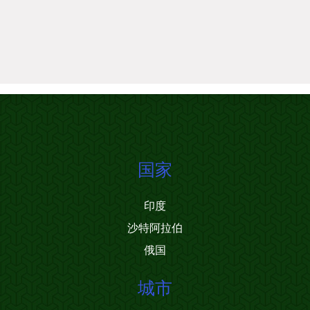
国家
印度
沙特阿拉伯
俄国
城市