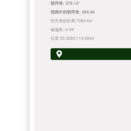
朝拜角:
278.12°
指南针的朝拜角:
284.06
到天房的距离:
7260 km
磁偏角:
-5.94°
位置:
39.3583
,
114.6840