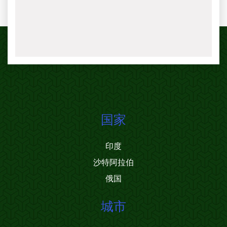
国家
印度
沙特阿拉伯
俄国
城市