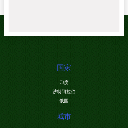
国家
印度
沙特阿拉伯
俄国
城市