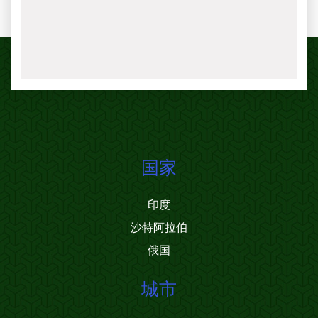
国家
印度
沙特阿拉伯
俄国
城市