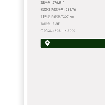
朝拜角:
279.51°
指南针的朝拜角:
284.76
到天房的距离:
7307 km
磁偏角:
-5.25°
位置:
36.1695
,
114.5900