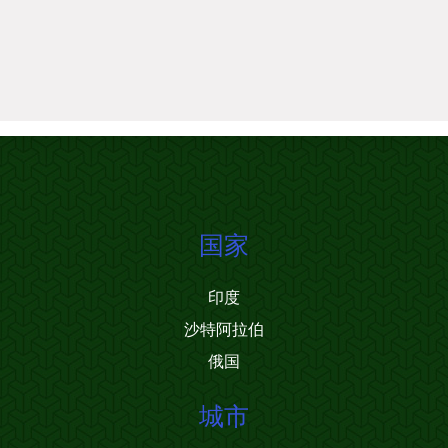
国家
印度
沙特阿拉伯
俄国
城市