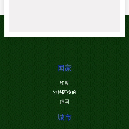
国家
印度
沙特阿拉伯
俄国
城市