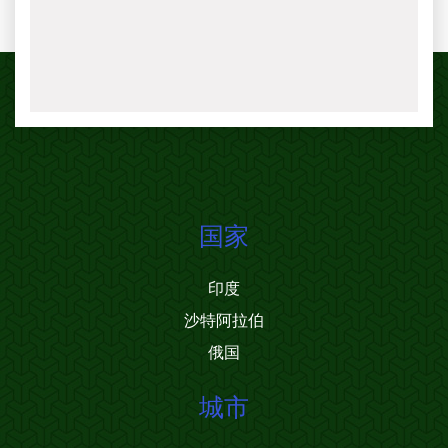
国家
印度
沙特阿拉伯
俄国
城市