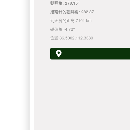
朝拜角:
278.15°
指南针的朝拜角:
282.87
到天房的距离:
7101 km
磁偏角:
-4.72°
位置:
36.5002
,
112.3380