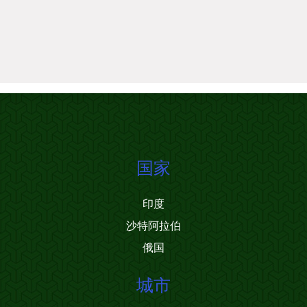
国家
印度
沙特阿拉伯
俄国
城市