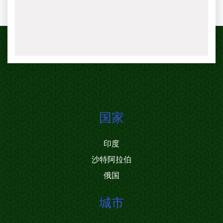
国家
印度
沙特阿拉伯
俄国
城市