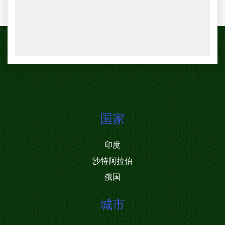
国家
印度
沙特阿拉伯
俄国
城市