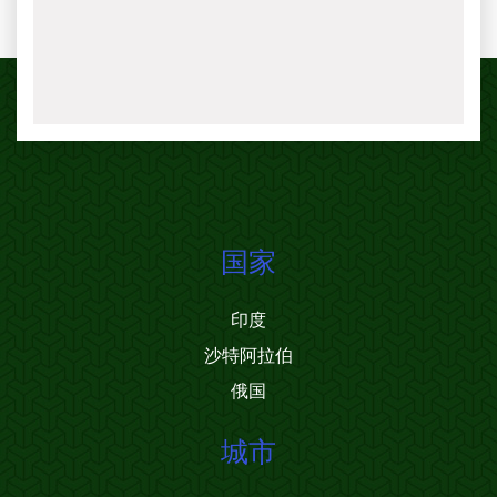
国家
印度
沙特阿拉伯
俄国
城市