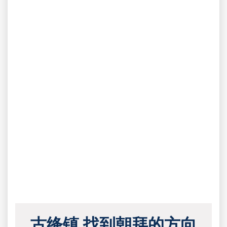
古绛镇 找到朝拜的方向