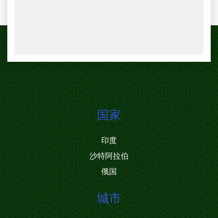
国家
印度
沙特阿拉伯
俄国
城市